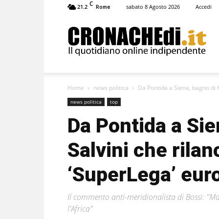
C
21.2
sabato 8 Agosto 2026
Accedi
Rome
Cronachedi
Home
news politica
Da Pontida a Siena, bagno di fol
news politica
top
Da Pontida a Sie
Salvini che rilan
‘SuperLega’ eur
Il commento anti-meridionalista di Bossi: "Ma
l'Africa"