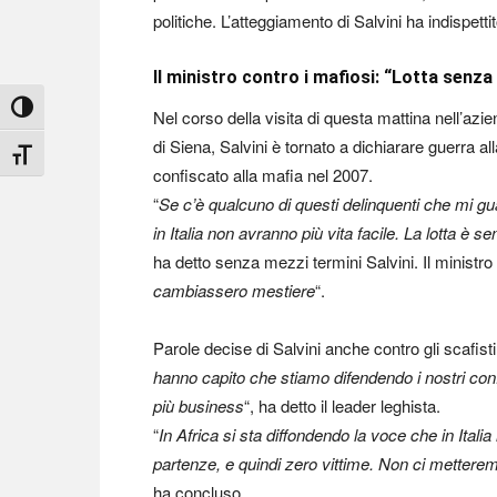
politiche. L’atteggiamento di Salvini ha indispetti
Il ministro contro i mafiosi: “Lotta senz
Attiva/disattiva alto contrasto
Nel corso della visita di questa mattina nell’azi
di Siena, Salvini è tornato a dichiarare guerra a
Attiva/disattiva dimensione testo
confiscato alla mafia nel 2007.
“
Se c’è qualcuno di questi delinquenti che mi gu
in Italia non avranno più vita facile. La lotta è
ha detto senza mezzi termini Salvini. Il ministro
cambiassero mestiere
“.
Parole decise di Salvini anche contro gli scafisti 
hanno capito che stiamo difendendo i nostri conf
più business
“, ha detto il leader leghista.
“
In Africa si sta diffondendo la voce che in Italia 
partenze, e quindi zero vittime. Non ci metterem
ha concluso.