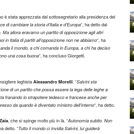
ano è stata apprezzata dal sottosegretario alla presidenza del
ce di cambiare la storia d’Italia e d’Europa
“, ha detto dal
. Ma allora eravamo un partito di opposizione agli altri
 noi in Italia di partiti all’opposizione non ne abbiamo
“, ha
manda il mondo, a chi comanda in Europa, a chi ha deciso
 sono una cosa buona
“, ha concluso Giorgetti.
nsigliere leghista
Alessandro Morelli
. “
Salvini sta
ione di un partito che possa essere la lega delle leghe a
: sta franando lo strapotere tedesco e francese anche per
presso da quando è diventato ministro dell’interno
“, ha detto.
Zaia
, che si spinge molto più in là. “
Autonomia subito. Non
ha detto. “
Tutto il mondo ci invidia Salvini, lui guiderà