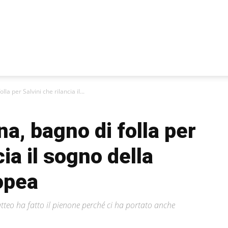
la per Salvini che rilancia il...
na, bagno di folla per
cia il sogno della
opea
tteo ha fatto il pienone perché ci ha portato anche