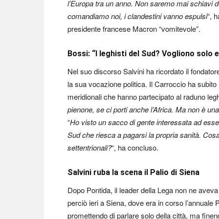
l’Europa tra un anno. Non saremo mai schiavi d
comandiamo noi, i clandestini vanno espulsi
“, 
presidente francese Macron “vomitevole”.
Bossi: “I leghisti del Sud? Vogliono solo
Nel suo discorso Salvini ha ricordato il fondato
la sua vocazione politica. Il Carroccio ha subito 
meridionali che hanno partecipato al raduno legh
pienone, se ci porti anche l’Africa. Ma non è una
“
Ho visto un sacco di gente interessata ad esse
Sud che riesca a pagarsi la propria sanità. Cosa
settentrionali?
“, ha concluso.
Salvini ruba la scena il Palio di Siena
Dopo Pontida, il leader della Lega non ne aveva 
perciò ieri a Siena, dove era in corso l’annuale P
promettendo di parlare solo della città, ma finen