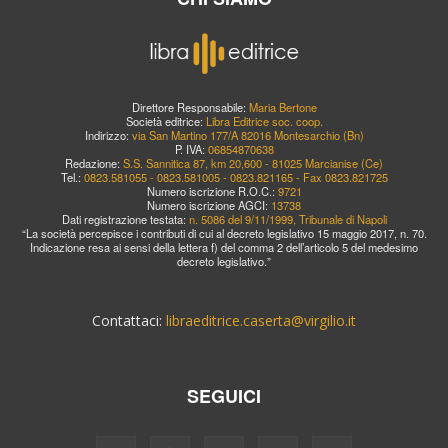
Direttore Responsabile:
Maria Bertone
Società editrice:
Libra Editrice soc. coop.
Indirizzo:
via San Martino 177/A 82016 Montesarchio (Bn)
P. IVA:
06854870638
Redazione:
S.S. Sannitica 87, km 20,600 - 81025 Marcianise (Ce)
Tel.:
0823.581055 - 0823.581005 - 0823.821165 - Fax 0823.821725
Numero iscrizione R.O.C.:
9721
Numero iscrizione AGCI:
13738
Dati registrazione testata:
n. 5086 del 9/11/1999, Tribunale di Napoli
“La società percepisce i contributi di cui al decreto legislativo 15 maggio 2017, n. 70.
Indicazione resa ai sensi della lettera f) del comma 2 dell’articolo 5 del medesimo
decreto legislativo.”
Contattaci:
libraeditrice.caserta@virgilio.it
SEGUICI