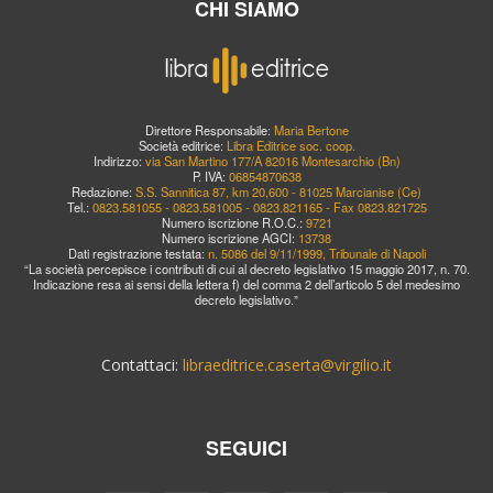
CHI SIAMO
Direttore Responsabile:
Maria Bertone
Società editrice:
Libra Editrice soc. coop.
Indirizzo:
via San Martino 177/A 82016 Montesarchio (Bn)
P. IVA:
06854870638
Redazione:
S.S. Sannitica 87, km 20,600 - 81025 Marcianise (Ce)
Tel.:
0823.581055 - 0823.581005 - 0823.821165 - Fax 0823.821725
Numero iscrizione R.O.C.:
9721
Numero iscrizione AGCI:
13738
Dati registrazione testata:
n. 5086 del 9/11/1999, Tribunale di Napoli
“La società percepisce i contributi di cui al decreto legislativo 15 maggio 2017, n. 70.
Indicazione resa ai sensi della lettera f) del comma 2 dell’articolo 5 del medesimo
decreto legislativo.”
Contattaci:
libraeditrice.caserta@virgilio.it
SEGUICI