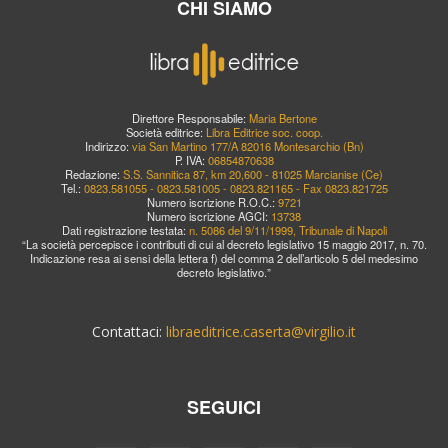
CHI SIAMO
Direttore Responsabile:
Maria Bertone
Società editrice:
Libra Editrice soc. coop.
Indirizzo:
via San Martino 177/A 82016 Montesarchio (Bn)
P. IVA:
06854870638
Redazione:
S.S. Sannitica 87, km 20,600 - 81025 Marcianise (Ce)
Tel.:
0823.581055 - 0823.581005 - 0823.821165 - Fax 0823.821725
Numero iscrizione R.O.C.:
9721
Numero iscrizione AGCI:
13738
Dati registrazione testata:
n. 5086 del 9/11/1999, Tribunale di Napoli
“La società percepisce i contributi di cui al decreto legislativo 15 maggio 2017, n. 70.
Indicazione resa ai sensi della lettera f) del comma 2 dell’articolo 5 del medesimo
decreto legislativo.”
Contattaci:
libraeditrice.caserta@virgilio.it
SEGUICI