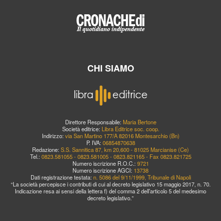
CHI SIAMO
Direttore Responsabile:
Maria Bertone
Società editrice:
Libra Editrice soc. coop.
Indirizzo:
via San Martino 177/A 82016 Montesarchio (Bn)
P. IVA:
06854870638
Redazione:
S.S. Sannitica 87, km 20,600 - 81025 Marcianise (Ce)
Tel.:
0823.581055 - 0823.581005 - 0823.821165 - Fax 0823.821725
Numero iscrizione R.O.C.:
9721
Numero iscrizione AGCI:
13738
Dati registrazione testata:
n. 5086 del 9/11/1999, Tribunale di Napoli
“La società percepisce i contributi di cui al decreto legislativo 15 maggio 2017, n. 70.
Indicazione resa ai sensi della lettera f) del comma 2 dell’articolo 5 del medesimo
decreto legislativo.”