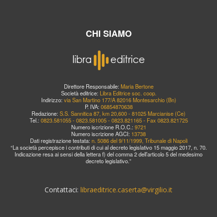
CHI SIAMO
Direttore Responsabile:
Maria Bertone
Società editrice:
Libra Editrice soc. coop.
Indirizzo:
via San Martino 177/A 82016 Montesarchio (Bn)
P. IVA:
06854870638
Redazione:
S.S. Sannitica 87, km 20,600 - 81025 Marcianise (Ce)
Tel.:
0823.581055 - 0823.581005 - 0823.821165 - Fax 0823.821725
Numero iscrizione R.O.C.:
9721
Numero iscrizione AGCI:
13738
Dati registrazione testata:
n. 5086 del 9/11/1999, Tribunale di Napoli
“La società percepisce i contributi di cui al decreto legislativo 15 maggio 2017, n. 70.
Indicazione resa ai sensi della lettera f) del comma 2 dell’articolo 5 del medesimo
decreto legislativo.”
Contattaci:
libraeditrice.caserta@virgilio.it