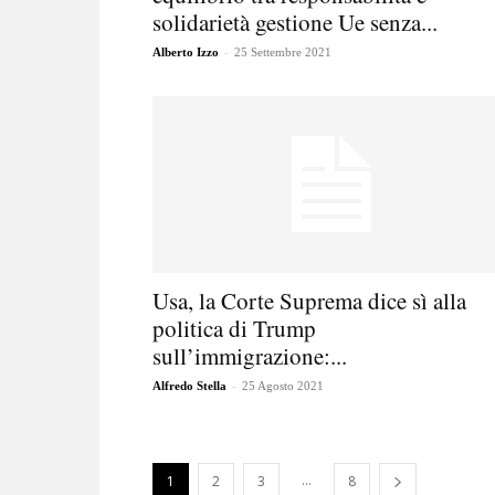
solidarietà gestione Ue senza...
-
Alberto Izzo
25 Settembre 2021
Usa, la Corte Suprema dice sì alla
politica di Trump
sull’immigrazione:...
-
Alfredo Stella
25 Agosto 2021
...
1
2
3
8