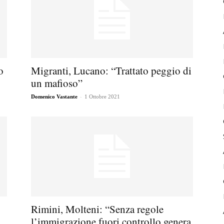
o
Migranti, Lucano: “Trattato peggio di
un mafioso”
-
Domenico Vastante
1 Ottobre 2021
Rimini, Molteni: “Senza regole
l’immigrazione fuori controllo genera