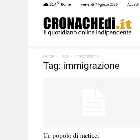
C
30.4
venerdì 7 Agosto 2026
Accedi
Rome
Cronachedi
Home
Tags
Immigrazione
Tag: immigrazione
Un popolo di meticci