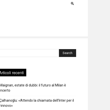
rca
Articoli recenti
Maignan, estate di dubbi: il futuro al Milan è
incerto
Çalhanoğlu: «Attendo la chiamata dell’Inter per il
rinnovo»