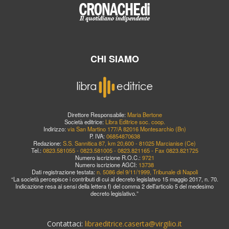
CHI SIAMO
Direttore Responsabile:
Maria Bertone
Società editrice:
Libra Editrice soc. coop.
Indirizzo:
via San Martino 177/A 82016 Montesarchio (Bn)
P. IVA:
06854870638
Redazione:
S.S. Sannitica 87, km 20,600 - 81025 Marcianise (Ce)
Tel.:
0823.581055 - 0823.581005 - 0823.821165 - Fax 0823.821725
Numero iscrizione R.O.C.:
9721
Numero iscrizione AGCI:
13738
Dati registrazione testata:
n. 5086 del 9/11/1999, Tribunale di Napoli
“La società percepisce i contributi di cui al decreto legislativo 15 maggio 2017, n. 70.
Indicazione resa ai sensi della lettera f) del comma 2 dell’articolo 5 del medesimo
decreto legislativo.”
Contattaci:
libraeditrice.caserta@virgilio.it