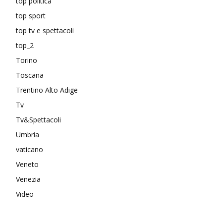
top politica
top sport
top tv e spettacoli
top_2
Torino
Toscana
Trentino Alto Adige
Tv
Tv&Spettacoli
Umbria
vaticano
Veneto
Venezia
Video