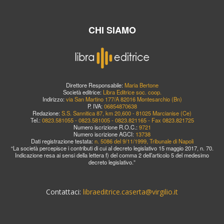
CHI SIAMO
Direttore Responsabile:
Maria Bertone
Società editrice:
Libra Editrice soc. coop.
Indirizzo:
via San Martino 177/A 82016 Montesarchio (Bn)
P. IVA:
06854870638
Redazione:
S.S. Sannitica 87, km 20,600 - 81025 Marcianise (Ce)
Tel.:
0823.581055 - 0823.581005 - 0823.821165 - Fax 0823.821725
Numero iscrizione R.O.C.:
9721
Numero iscrizione AGCI:
13738
Dati registrazione testata:
n. 5086 del 9/11/1999, Tribunale di Napoli
“La società percepisce i contributi di cui al decreto legislativo 15 maggio 2017, n. 70.
Indicazione resa ai sensi della lettera f) del comma 2 dell’articolo 5 del medesimo
decreto legislativo.”
Contattaci:
libraeditrice.caserta@virgilio.it