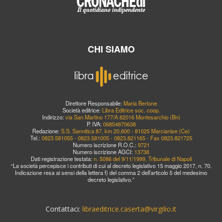
CHI SIAMO
Direttore Responsabile:
Maria Bertone
Società editrice:
Libra Editrice soc. coop.
Indirizzo:
via San Martino 177/A 82016 Montesarchio (Bn)
P. IVA:
06854870638
Redazione:
S.S. Sannitica 87, km 20,600 - 81025 Marcianise (Ce)
Tel.:
0823.581055 - 0823.581005 - 0823.821165 - Fax 0823.821725
Numero iscrizione R.O.C.:
9721
Numero iscrizione AGCI:
13738
Dati registrazione testata:
n. 5086 del 9/11/1999, Tribunale di Napoli
“La società percepisce i contributi di cui al decreto legislativo 15 maggio 2017, n. 70.
Indicazione resa ai sensi della lettera f) del comma 2 dell’articolo 5 del medesimo
decreto legislativo.”
Contattaci:
libraeditrice.caserta@virgilio.it