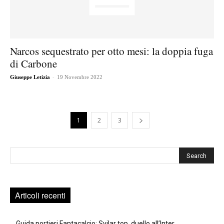
Narcos sequestrato per otto mesi: la doppia fuga
di Carbone
-
Giuseppe Letizia
19 Novembre 2022
1
2
3
Cerca
Articoli recenti
Guida portieri Fantacalcio: Svilar top, duello all’Inter