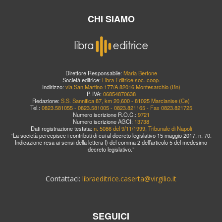
CHI SIAMO
Direttore Responsabile:
Maria Bertone
Società editrice:
Libra Editrice soc. coop.
Indirizzo:
via San Martino 177/A 82016 Montesarchio (Bn)
P. IVA:
06854870638
Redazione:
S.S. Sannitica 87, km 20,600 - 81025 Marcianise (Ce)
Tel.:
0823.581055 - 0823.581005 - 0823.821165 - Fax 0823.821725
Numero iscrizione R.O.C.:
9721
Numero iscrizione AGCI:
13738
Dati registrazione testata:
n. 5086 del 9/11/1999, Tribunale di Napoli
“La società percepisce i contributi di cui al decreto legislativo 15 maggio 2017, n. 70.
Indicazione resa ai sensi della lettera f) del comma 2 dell’articolo 5 del medesimo
decreto legislativo.”
Contattaci:
libraeditrice.caserta@virgilio.it
SEGUICI