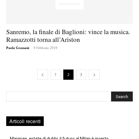
Sanremo, la finale di Baglioni: vince la musica.
Ramazzotti torna all’Ariston
-
Paola Grassani
9 Febbraio 2019
1
2
3
Cerca
Articoli recenti
Maignan, estate di dubbi: il futuro al Milan è incerto