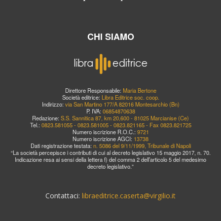
CHI SIAMO
Direttore Responsabile:
Maria Bertone
Società editrice:
Libra Editrice soc. coop.
Indirizzo:
via San Martino 177/A 82016 Montesarchio (Bn)
P. IVA:
06854870638
Redazione:
S.S. Sannitica 87, km 20,600 - 81025 Marcianise (Ce)
Tel.:
0823.581055 - 0823.581005 - 0823.821165 - Fax 0823.821725
Numero iscrizione R.O.C.:
9721
Numero iscrizione AGCI:
13738
Dati registrazione testata:
n. 5086 del 9/11/1999, Tribunale di Napoli
“La società percepisce i contributi di cui al decreto legislativo 15 maggio 2017, n. 70.
Indicazione resa ai sensi della lettera f) del comma 2 dell’articolo 5 del medesimo
decreto legislativo.”
Contattaci:
libraeditrice.caserta@virgilio.it