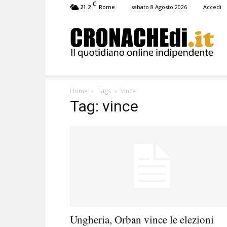
C
21.2
sabato 8 Agosto 2026
Accedi
Rome
Cronachedi
Home
Tags
Vince
Tag: vince
Ungheria, Orban vince le elezioni