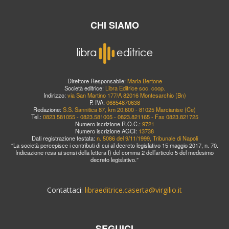
CHI SIAMO
Direttore Responsabile:
Maria Bertone
Società editrice:
Libra Editrice soc. coop.
Indirizzo:
via San Martino 177/A 82016 Montesarchio (Bn)
P. IVA:
06854870638
Redazione:
S.S. Sannitica 87, km 20,600 - 81025 Marcianise (Ce)
Tel.:
0823.581055 - 0823.581005 - 0823.821165 - Fax 0823.821725
Numero iscrizione R.O.C.:
9721
Numero iscrizione AGCI:
13738
Dati registrazione testata:
n. 5086 del 9/11/1999, Tribunale di Napoli
“La società percepisce i contributi di cui al decreto legislativo 15 maggio 2017, n. 70.
Indicazione resa ai sensi della lettera f) del comma 2 dell’articolo 5 del medesimo
decreto legislativo.”
Contattaci:
libraeditrice.caserta@virgilio.it
SEGUICI