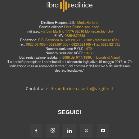
Direttore Responsabile:
Maria Bertone
Società editrice:
Libra Editrice soc. coop.
Indirizzo:
via San Martino 177/A 82016 Montesarchio (Bn)
P. IVA:
06854870638
Redazione:
S.S. Sannitica 87, km 20,600 - 81025 Marcianise (Ce)
Tel.:
0823.581055 - 0823.581005 - 0823.821165 - Fax 0823.821725
Numero iscrizione R.O.C.:
9721
Numero iscrizione AGCI:
13738
Dati registrazione testata:
n. 5086 del 9/11/1999, Tribunale di Napoli
“La società percepisce i contributi di cui al decreto legislativo 15 maggio 2017, n. 70.
Indicazione resa ai sensi della lettera f) del comma 2 dell’articolo 5 del medesimo
decreto legislativo.”
Contattaci:
libraeditrice.caserta@virgilio.it
SEGUICI