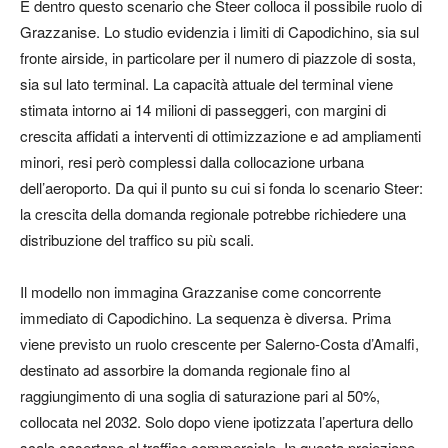
È dentro questo scenario che Steer colloca il possibile ruolo di
Grazzanise. Lo studio evidenzia i limiti di Capodichino, sia sul
fronte airside, in particolare per il numero di piazzole di sosta,
sia sul lato terminal. La capacità attuale del terminal viene
stimata intorno ai 14 milioni di passeggeri, con margini di
crescita affidati a interventi di ottimizzazione e ad ampliamenti
minori, resi però complessi dalla collocazione urbana
dell’aeroporto. Da qui il punto su cui si fonda lo scenario Steer:
la crescita della domanda regionale potrebbe richiedere una
distribuzione del traffico su più scali.
Il modello non immagina Grazzanise come concorrente
immediato di Capodichino. La sequenza è diversa. Prima
viene previsto un ruolo crescente per Salerno-Costa d’Amalfi,
destinato ad assorbire la domanda regionale fino al
raggiungimento di una soglia di saturazione pari al 50%,
collocata nel 2032. Solo dopo viene ipotizzata l’apertura dello
scalo casertano al traffico commerciale. In questa proiezione