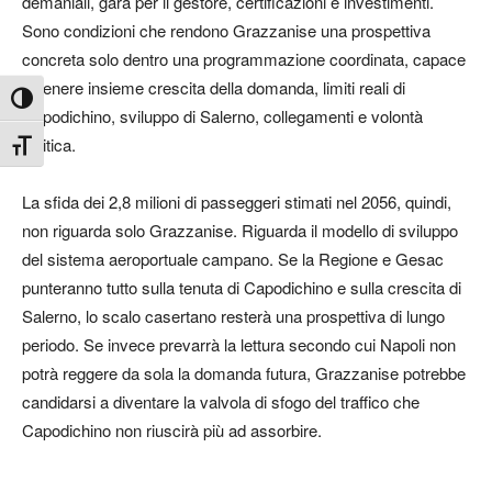
demaniali, gara per il gestore, certificazioni e investimenti.
Sono condizioni che rendono Grazzanise una prospettiva
concreta solo dentro una programmazione coordinata, capace
di tenere insieme crescita della domanda, limiti reali di
Attiva/disattiva alto contrasto
Capodichino, sviluppo di Salerno, collegamenti e volontà
politica.
Attiva/disattiva dimensione testo
La sfida dei 2,8 milioni di passeggeri stimati nel 2056, quindi,
non riguarda solo Grazzanise. Riguarda il modello di sviluppo
del sistema aeroportuale campano. Se la Regione e Gesac
punteranno tutto sulla tenuta di Capodichino e sulla crescita di
Salerno, lo scalo casertano resterà una prospettiva di lungo
periodo. Se invece prevarrà la lettura secondo cui Napoli non
potrà reggere da sola la domanda futura, Grazzanise potrebbe
candidarsi a diventare la valvola di sfogo del traffico che
Capodichino non riuscirà più ad assorbire.