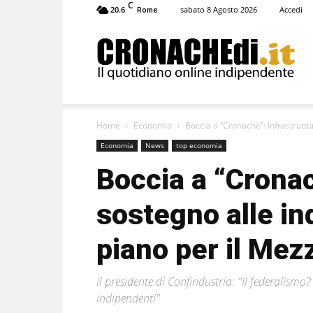
C
20.6
sabato 8 Agosto 2026
Accedi
Rome
Cronachedi
Home
Economia
Boccia a “Cronache”: Infrastruttur
Economia
News
top economia
Boccia a “Cronac
sostegno alle ind
piano per il Mez
Il presidente di Confindustria: "Il federalismo
indipendenti"