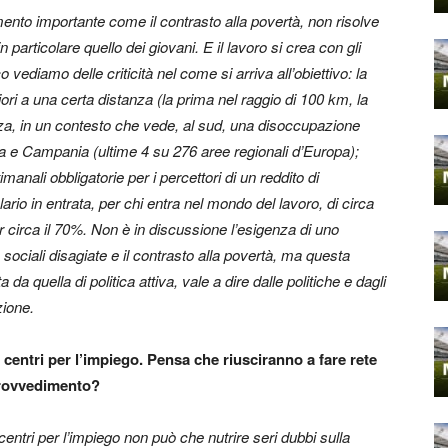
nto importante come il contrasto alla povertà, non risolve
n particolare quello dei giovani. E il lavoro si crea con gli
o vediamo delle criticità nel come si arriva all’obiettivo: la
riori a una certa distanza (la prima nel raggio di 100 km, la
nza, in un contesto che vede, al sud, una disoccupazione
lia e Campania (ultime 4 su 276 aree regionali d’Europa);
imanali obbligatorie per i percettori di un reddito di
ario in entrata, per chi entra nel mondo del lavoro, di circa
r circa il 70%. Non è in discussione l’esigenza di uno
sociali disagiate e il contrasto alla povertà, ma questa
 da quella di politica attiva, vale a dire dalle politiche e dagli
zione.
 centri per l’impiego. Pensa che riusciranno a fare rete
 provvedimento?
ntri per l’impiego non può che nutrire seri dubbi sulla