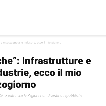
e e sostegno alle industrie, ecco il mio piano...
he”: Infrastrutture e
ustrie, ecco il mio
zogiorno
? Sì, a patto che le Regioni non diventino repubbliche