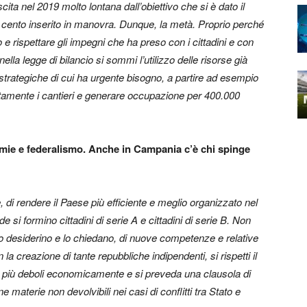
ta nel 2019 molto lontana dall’obiettivo che si è dato il
r cento inserito in manovra. Dunque, la metà. Proprio perché
 rispettare gli impegni che ha preso con i cittadini e con
la legge di bilancio si sommi l’utilizzo delle risorse già
e strategiche di cui ha urgente bisogno, a partire ad esempio
iatamente i cantieri e generare occupazione per 400.000
ie e federalismo. Anche in Campania c’è chi spinge
le, di rendere il Paese più efficiente e meglio organizzato nel
e si formino cittadini di serie A e cittadini di serie B. Non
 lo desiderino e lo chiedano, di nuove competenze e relative
la creazione di tante repubbliche indipendenti, si rispetti il
ori più deboli economicamente e si preveda una clausola di
materie non devolvibili nei casi di conflitti tra Stato e