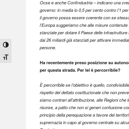
Ocse e anche Confindustria – indicano una cresci
governo: in media lo 0,5 per cento contro l’1 pe
il governo possa essere coerente con se stesso e
l’Europa suggeriamo che alle misure contenute nel
stanziate per dotare il Paese delle infrastruttur
dai 26 miliardi già stanziati per attivare immed
Attiva/disattiva alto contrasto
persone.
Attiva/disattiva dimensione testo
Ha recentemente preso posizione su autonom
per questa strada. Per lei è percorribile?
È percorribile se l’obiettivo è quello, condivisibi
rispetto del dettato costituzionale che non preved
siamo contrari all’attribuzione, alle Regioni che
risorse, a patto che non si generi confusione con 
principio della perequazione a favore dei territ
supremazia in capo al governo centrale su alcune 