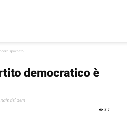
ancora spaccato
rtito democratico è
onale dei dem
317