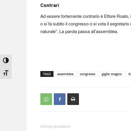
Contrari
Ad essere fortemente contrario è Ettore Roato, i
o si fa subito il congresso o si vota il segretar
naturale”. La parola passa all’assemblea.
Attiva/disattiva alto contrasto
Attiva/disattiva dimensione testo
TAGS
assemblea
congresso
giglio magico
G
Articolo precedente