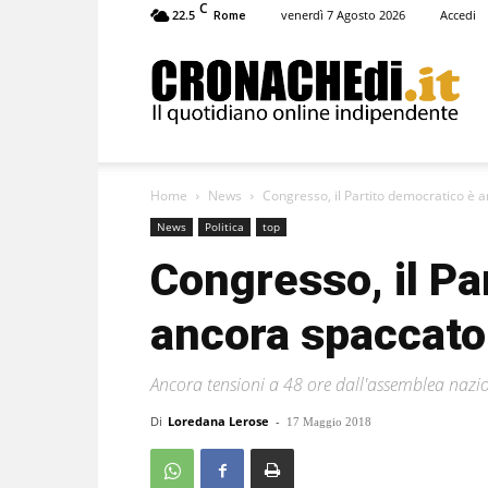
C
22.5
venerdì 7 Agosto 2026
Accedi
Rome
Cronachedi
Home
News
Congresso, il Partito democratico è 
News
Politica
top
Congresso, il Pa
ancora spaccato
Ancora tensioni a 48 ore dall'assemblea nazi
Di
Loredana Lerose
-
17 Maggio 2018