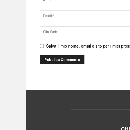
Email
Sito
web
Salva il mio nome, email e sito per i miei pr
CH