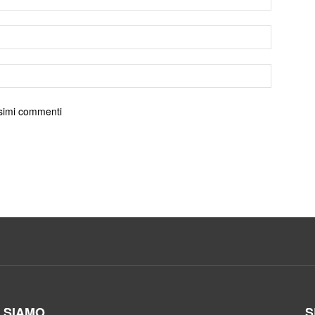
ossimi commenti
I SIAMO
S