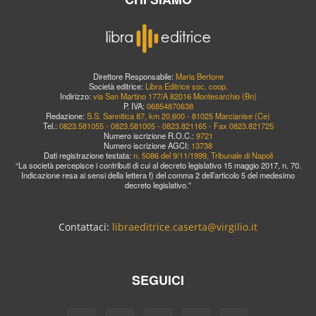
Direttore Responsabile:
Maria Bertone
Società editrice:
Libra Editrice soc. coop.
Indirizzo:
via San Martino 177/A 82016 Montesarchio (Bn)
P. IVA:
06854870638
Redazione:
S.S. Sannitica 87, km 20,600 - 81025 Marcianise (Ce)
Tel.:
0823.581055 - 0823.581005 - 0823.821165 - Fax 0823.821725
Numero iscrizione R.O.C.:
9721
Numero iscrizione AGCI:
13738
Dati registrazione testata:
n. 5086 del 9/11/1999, Tribunale di Napoli
“La società percepisce i contributi di cui al decreto legislativo 15 maggio 2017, n. 70.
Indicazione resa ai sensi della lettera f) del comma 2 dell’articolo 5 del medesimo
decreto legislativo.”
Contattaci:
libraeditrice.caserta@virgilio.it
SEGUICI