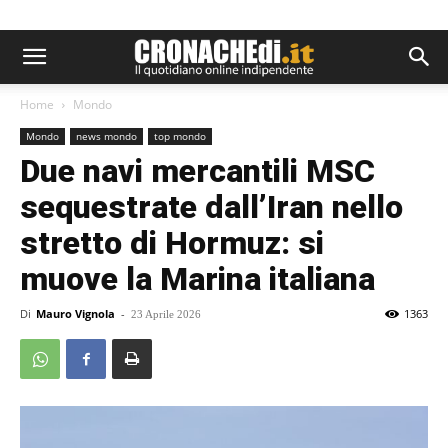
Home
Mondo
Mondo
news mondo
top mondo
Due navi mercantili MSC
sequestrate dall’Iran nello
stretto di Hormuz: si
muove la Marina italiana
Di
Mauro Vignola
-
1363
23 Aprile 2026