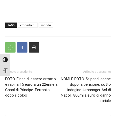
TAGS
cronachedi
mondo
Attiva/disattiva alto contrasto
Attiva/disattiva dimensione testo
Articolo precedente
Articolo successivo
FOTO. Finge di essere armato
NOMI E FOTO. Stipendi anche
e rapina 15 euro a un 22enne a
dopo la pensione: sotto
Casal di Principe. Fermato
indagine 4 manager Asl di
dopo il colpo
Napoli. 800mila euro di danno
erariale