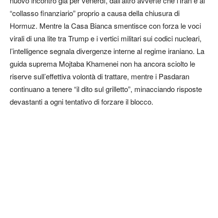
nuovo incontro già per venerdì, dall’altro avverte che l’Iran è al
“collasso finanziario” proprio a causa della chiusura di
Hormuz. Mentre la Casa Bianca smentisce con forza le voci
virali di una lite tra Trump e i vertici militari sui codici nucleari,
l’intelligence segnala divergenze interne al regime iraniano. La
guida suprema Mojtaba Khamenei non ha ancora sciolto le
riserve sull’effettiva volontà di trattare, mentre i Pasdaran
continuano a tenere “il dito sul grilletto”, minacciando risposte
devastanti a ogni tentativo di forzare il blocco.