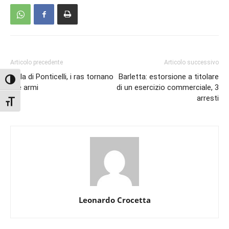
Articolo precedente
Articolo successivo
Mala di Ponticelli, i ras tornano
Barletta: estorsione a titolare
Attiva/disattiva alto contrasto
alle armi
di un esercizio commerciale, 3
arresti
Attiva/disattiva dimensione testo
Leonardo Crocetta