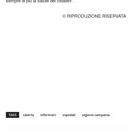
sempre di più la salute dei cittadini”.
© RIPRODUZIONE RISERVATA
TAGS
caserta
infermieri
ospedali
regione campania