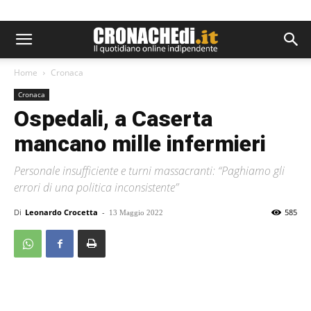
Home
Cronaca
Cronaca
Ospedali, a Caserta
mancano mille infermieri
Personale insufficiente e turni massacranti: “Paghiamo gli
errori di una politica inconsistente”
Di
Leonardo Crocetta
-
585
13 Maggio 2022