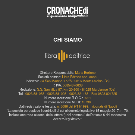
CHI SIAMO
Direttore Responsabile:
Maria Bertone
Società editrice:
Libra Editrice soc. coop.
Indirizzo:
via San Martino 177/A 82016 Montesarchio (Bn)
P. IVA:
06854870638
Redazione:
S.S. Sannitica 87, km 20,600 - 81025 Marcianise (Ce)
Tel.:
0823.581055 - 0823.581005 - 0823.821165 - Fax 0823.821725
Numero iscrizione R.O.C.:
9721
Numero iscrizione AGCI:
13738
Dati registrazione testata:
n. 5086 del 9/11/1999, Tribunale di Napoli
“La società percepisce i contributi di cui al decreto legislativo 15 maggio 2017, n. 70.
Indicazione resa ai sensi della lettera f) del comma 2 dell’articolo 5 del medesimo
decreto legislativo.”