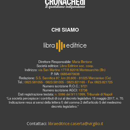
CHI SIAMO
Direttore Responsabile:
Maria Bertone
Società editrice:
Libra Editrice soc. coop.
Indirizzo:
via San Martino 177/A 82016 Montesarchio (Bn)
P. IVA:
06854870638
Redazione:
S.S. Sannitica 87, km 20,600 - 81025 Marcianise (Ce)
Tel.:
0823.581055 - 0823.581005 - 0823.821165 - Fax 0823.821725
Numero iscrizione R.O.C.:
9721
Numero iscrizione AGCI:
13738
Dati registrazione testata:
n. 5086 del 9/11/1999, Tribunale di Napoli
“La società percepisce i contributi di cui al decreto legislativo 15 maggio 2017, n. 70.
Indicazione resa ai sensi della lettera f) del comma 2 dell’articolo 5 del medesimo
decreto legislativo.”
Contattaci:
libraeditrice.caserta@virgilio.it