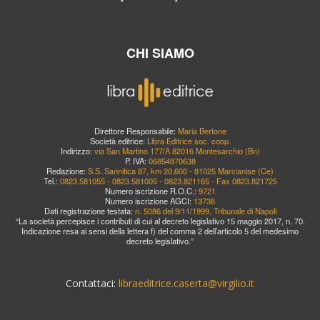
CHI SIAMO
Direttore Responsabile:
Maria Bertone
Società editrice:
Libra Editrice soc. coop.
Indirizzo:
via San Martino 177/A 82016 Montesarchio (Bn)
P. IVA:
06854870638
Redazione:
S.S. Sannitica 87, km 20,600 - 81025 Marcianise (Ce)
Tel.:
0823.581055 - 0823.581005 - 0823.821165 - Fax 0823.821725
Numero iscrizione R.O.C.:
9721
Numero iscrizione AGCI:
13738
Dati registrazione testata:
n. 5086 del 9/11/1999, Tribunale di Napoli
“La società percepisce i contributi di cui al decreto legislativo 15 maggio 2017, n. 70.
Indicazione resa ai sensi della lettera f) del comma 2 dell’articolo 5 del medesimo
decreto legislativo.”
Contattaci:
libraeditrice.caserta@virgilio.it