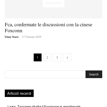
Fca, confermate le discussioni con la cinese
Foxconn
-
Giusy Staro
17 Gennaio 2020
1
2
3
Cerca
Articoli recenti
Lazio, Zaccagni ribalta il Frosinone in amichevole