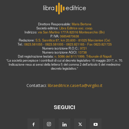
Direttore Responsabile:
Maria Bertone
Società editrice:
Libra Editrice soc. coop.
Indirizzo:
via San Martino 177/A 82016 Montesarchio (Bn)
P. IVA:
06854870638
Redazione:
S.S. Sannitica 87, km 20,600 - 81025 Marcianise (Ce)
Tel.:
0823.581055 - 0823.581005 - 0823.821165 - Fax 0823.821725
Numero iscrizione R.O.C.:
9721
Numero iscrizione AGCI:
13738
Dati registrazione testata:
n. 5086 del 9/11/1999, Tribunale di Napoli
“La società percepisce i contributi di cui al decreto legislativo 15 maggio 2017, n. 70.
Indicazione resa ai sensi della lettera f) del comma 2 dell’articolo 5 del medesimo
decreto legislativo.”
Contattaci:
libraeditrice.caserta@virgilio.it
SEGUICI