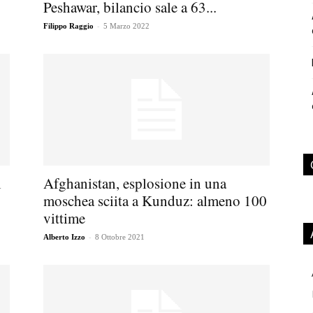
Peshawar, bilancio sale a 63...
-
Filippo Raggio
5 Marzo 2022
i
Afghanistan, esplosione in una
moschea sciita a Kunduz: almeno 100
vittime
-
Alberto Izzo
8 Ottobre 2021