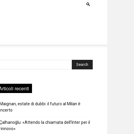
rca
Articoli recenti
Maignan, estate di dubbi: il futuro al Milan è
incerto
Çalhanoğlu: «Attendo la chiamata dell’Inter per il
rinnovo»