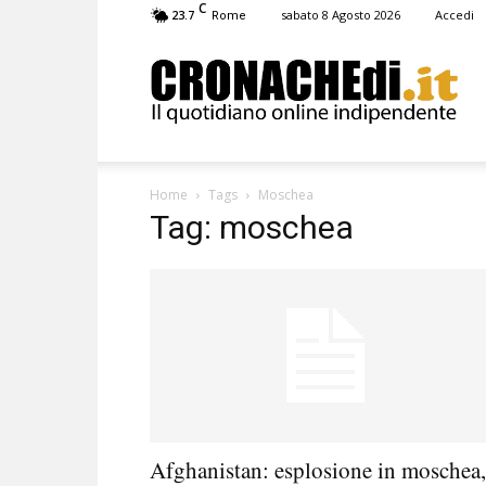
C
23.7
sabato 8 Agosto 2026
Accedi
Rome
Cronachedi
Home
Tags
Moschea
Tag: moschea
Afghanistan: esplosione in moschea,