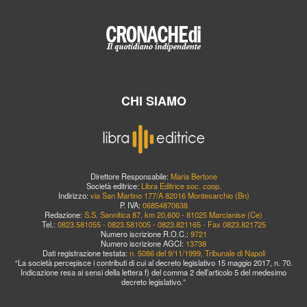
CHI SIAMO
Direttore Responsabile:
Maria Bertone
Società editrice:
Libra Editrice soc. coop.
Indirizzo:
via San Martino 177/A 82016 Montesarchio (Bn)
P. IVA:
06854870638
Redazione:
S.S. Sannitica 87, km 20,600 - 81025 Marcianise (Ce)
Tel.:
0823.581055 - 0823.581005 - 0823.821165 - Fax 0823.821725
Numero iscrizione R.O.C.:
9721
Numero iscrizione AGCI:
13738
Dati registrazione testata:
n. 5086 del 9/11/1999, Tribunale di Napoli
“La società percepisce i contributi di cui al decreto legislativo 15 maggio 2017, n. 70.
Indicazione resa ai sensi della lettera f) del comma 2 dell’articolo 5 del medesimo
decreto legislativo.”