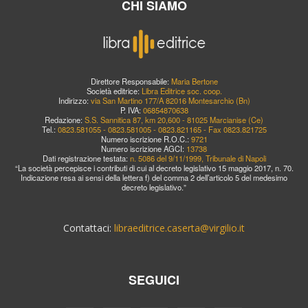
CHI SIAMO
Direttore Responsabile:
Maria Bertone
Società editrice:
Libra Editrice soc. coop.
Indirizzo:
via San Martino 177/A 82016 Montesarchio (Bn)
P. IVA:
06854870638
Redazione:
S.S. Sannitica 87, km 20,600 - 81025 Marcianise (Ce)
Tel.:
0823.581055 - 0823.581005 - 0823.821165 - Fax 0823.821725
Numero iscrizione R.O.C.:
9721
Numero iscrizione AGCI:
13738
Dati registrazione testata:
n. 5086 del 9/11/1999, Tribunale di Napoli
“La società percepisce i contributi di cui al decreto legislativo 15 maggio 2017, n. 70.
Indicazione resa ai sensi della lettera f) del comma 2 dell’articolo 5 del medesimo
decreto legislativo.”
Contattaci:
libraeditrice.caserta@virgilio.it
SEGUICI