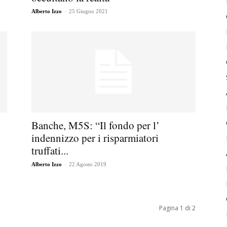
-
Alberto Izzo
25 Giugno 2021
Banche, M5S: “Il fondo per l’
indennizzo per i risparmiatori
truffati...
-
Alberto Izzo
22 Agosto 2019
Pagina 1 di 2