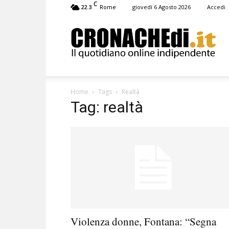
C
22.3
giovedì 6 Agosto 2026
Accedi
Rome
Cronachedi
Home
Tags
Realtà
Tag: realtà
Violenza donne, Fontana: “Segna