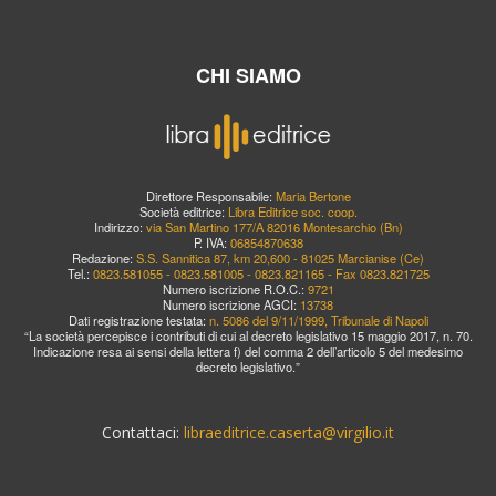
CHI SIAMO
Direttore Responsabile:
Maria Bertone
Società editrice:
Libra Editrice soc. coop.
Indirizzo:
via San Martino 177/A 82016 Montesarchio (Bn)
P. IVA:
06854870638
Redazione:
S.S. Sannitica 87, km 20,600 - 81025 Marcianise (Ce)
Tel.:
0823.581055 - 0823.581005 - 0823.821165 - Fax 0823.821725
Numero iscrizione R.O.C.:
9721
Numero iscrizione AGCI:
13738
Dati registrazione testata:
n. 5086 del 9/11/1999, Tribunale di Napoli
“La società percepisce i contributi di cui al decreto legislativo 15 maggio 2017, n. 70.
Indicazione resa ai sensi della lettera f) del comma 2 dell’articolo 5 del medesimo
decreto legislativo.”
Contattaci:
libraeditrice.caserta@virgilio.it