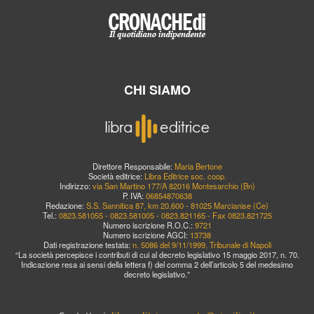
CHI SIAMO
Direttore Responsabile:
Maria Bertone
Società editrice:
Libra Editrice soc. coop.
Indirizzo:
via San Martino 177/A 82016 Montesarchio (Bn)
P. IVA:
06854870638
Redazione:
S.S. Sannitica 87, km 20,600 - 81025 Marcianise (Ce)
Tel.:
0823.581055 - 0823.581005 - 0823.821165 - Fax 0823.821725
Numero iscrizione R.O.C.:
9721
Numero iscrizione AGCI:
13738
Dati registrazione testata:
n. 5086 del 9/11/1999, Tribunale di Napoli
“La società percepisce i contributi di cui al decreto legislativo 15 maggio 2017, n. 70.
Indicazione resa ai sensi della lettera f) del comma 2 dell’articolo 5 del medesimo
decreto legislativo.”