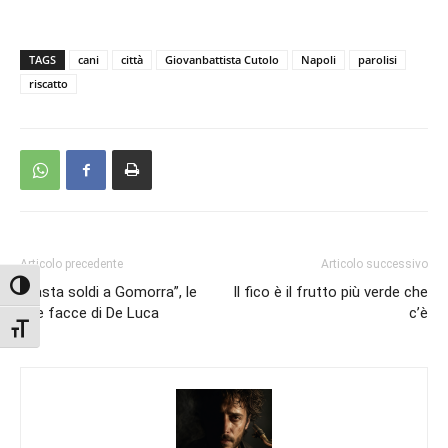
TAGS
cani
città
Giovanbattista Cutolo
Napoli
parolisi
riscatto
Articolo precedente
Articolo successivo
Attiva/disattiva alto contrasto
“Basta soldi a Gomorra”, le
Il fico è il frutto più verde che
due facce di De Luca
c’è
Attiva/disattiva dimensione testo