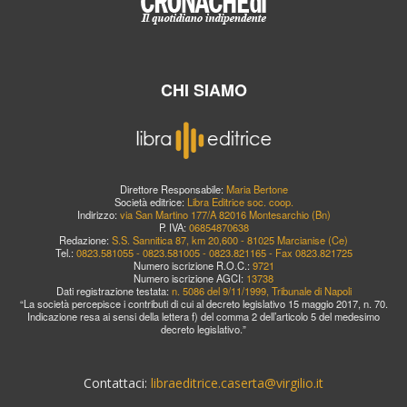
CHI SIAMO
Direttore Responsabile:
Maria Bertone
Società editrice:
Libra Editrice soc. coop.
Indirizzo:
via San Martino 177/A 82016 Montesarchio (Bn)
P. IVA:
06854870638
Redazione:
S.S. Sannitica 87, km 20,600 - 81025 Marcianise (Ce)
Tel.:
0823.581055 - 0823.581005 - 0823.821165 - Fax 0823.821725
Numero iscrizione R.O.C.:
9721
Numero iscrizione AGCI:
13738
Dati registrazione testata:
n. 5086 del 9/11/1999, Tribunale di Napoli
“La società percepisce i contributi di cui al decreto legislativo 15 maggio 2017, n. 70.
Indicazione resa ai sensi della lettera f) del comma 2 dell’articolo 5 del medesimo
decreto legislativo.”
Contattaci:
libraeditrice.caserta@virgilio.it