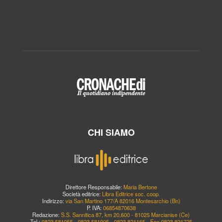
CHI SIAMO
Direttore Responsabile:
Maria Bertone
Società editrice:
Libra Editrice soc. coop.
Indirizzo:
via San Martino 177/A 82016 Montesarchio (Bn)
P. IVA:
06854870638
Redazione:
S.S. Sannitica 87, km 20,600 - 81025 Marcianise (Ce)
Tel.:
0823.581055 - 0823.581005 - 0823.821165 - Fax 0823.821725