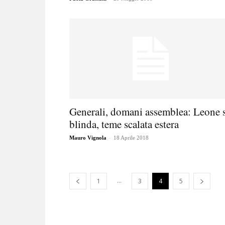
Generali, domani assemblea: Leone 
blinda, teme scalata estera
-
Mauro Vignola
18 Aprile 2018
...
1
3
4
5