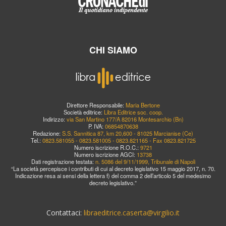
CHI SIAMO
Direttore Responsabile:
Maria Bertone
Società editrice:
Libra Editrice soc. coop.
Indirizzo:
via San Martino 177/A 82016 Montesarchio (Bn)
P. IVA:
06854870638
Redazione:
S.S. Sannitica 87, km 20,600 - 81025 Marcianise (Ce)
Tel.:
0823.581055 - 0823.581005 - 0823.821165 - Fax 0823.821725
Numero iscrizione R.O.C.:
9721
Numero iscrizione AGCI:
13738
Dati registrazione testata:
n. 5086 del 9/11/1999, Tribunale di Napoli
“La società percepisce i contributi di cui al decreto legislativo 15 maggio 2017, n. 70.
Indicazione resa ai sensi della lettera f) del comma 2 dell’articolo 5 del medesimo
decreto legislativo.”
Contattaci:
libraeditrice.caserta@virgilio.it