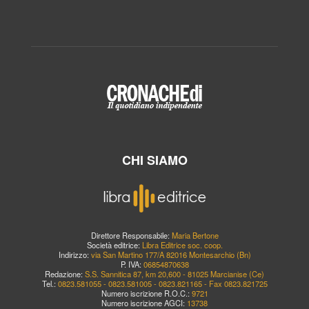
CHI SIAMO
Direttore Responsabile:
Maria Bertone
Società editrice:
Libra Editrice soc. coop.
Indirizzo:
via San Martino 177/A 82016 Montesarchio (Bn)
P. IVA:
06854870638
Redazione:
S.S. Sannitica 87, km 20,600 - 81025 Marcianise (Ce)
Tel.:
0823.581055 - 0823.581005 - 0823.821165 - Fax 0823.821725
Numero iscrizione R.O.C.:
9721
Numero iscrizione AGCI:
13738