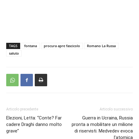
TAGS
fontana
procura apre fascicolo
Romano La Russa
saluto
Articolo precedente
Articolo successivo
Elezioni, Letta: “Conte? Far
Guerra in Ucraina, Russia
cadere Draghi danno molto
pronta a mobilitare un milione
grave”
di riservisti. Medvedev evoca
l’atomica