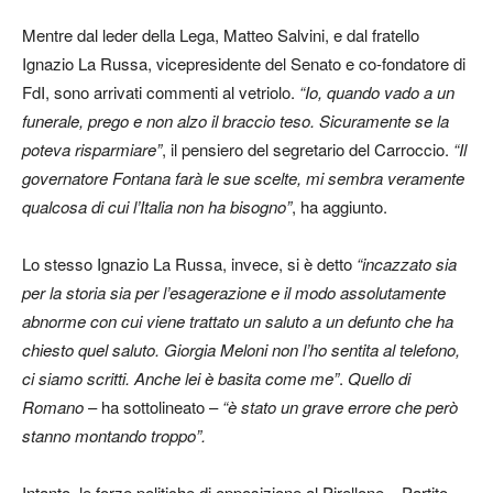
Mentre dal leder della Lega, Matteo Salvini, e dal fratello
Ignazio La Russa, vicepresidente del Senato e co-fondatore di
FdI, sono arrivati commenti al vetriolo.
“Io, quando vado a un
funerale, prego e non alzo il braccio teso. Sicuramente se la
poteva risparmiare”
, il pensiero del segretario del Carroccio.
“Il
governatore Fontana farà le sue scelte, mi sembra veramente
qualcosa di cui l’Italia non ha bisogno”
, ha aggiunto.
Lo stesso Ignazio La Russa, invece, si è detto
“incazzato sia
per la storia sia per l’esagerazione e il modo assolutamente
abnorme con cui viene trattato un saluto a un defunto che ha
chiesto quel saluto. Giorgia Meloni non l’ho sentita al telefono,
ci siamo scritti. Anche lei è basita come me”
.
Quello di
Romano
– ha sottolineato –
“è stato un grave errore che però
stanno montando troppo”.
Intanto, le forze politiche di opposizione al Pirellone – Partito