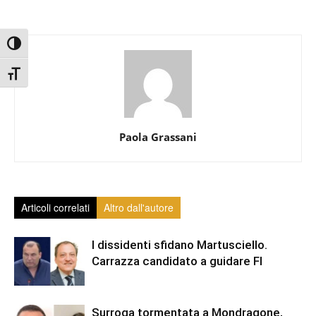
Attiva/disattiva alto contrasto
Attiva/disattiva dimensione testo
Paola Grassani
Articoli correlati
Altro dall'autore
I dissidenti sfidano Martusciello.
Carrazza candidato a guidare FI
Surroga tormentata a Mondragone,