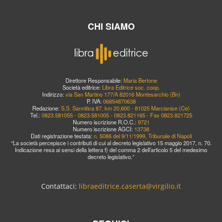
CHI SIAMO
Direttore Responsabile:
Maria Bertone
Società editrice:
Libra Editrice soc. coop.
Indirizzo:
via San Martino 177/A 82016 Montesarchio (Bn)
P. IVA:
06854870638
Redazione:
S.S. Sannitica 87, km 20,600 - 81025 Marcianise (Ce)
Tel.:
0823.581055 - 0823.581005 - 0823.821165 - Fax 0823.821725
Numero iscrizione R.O.C.:
9721
Numero iscrizione AGCI:
13738
Dati registrazione testata:
n. 5086 del 9/11/1999, Tribunale di Napoli
“La società percepisce i contributi di cui al decreto legislativo 15 maggio 2017, n. 70.
Indicazione resa ai sensi della lettera f) del comma 2 dell’articolo 5 del medesimo
decreto legislativo.”
Contattaci:
libraeditrice.caserta@virgilio.it