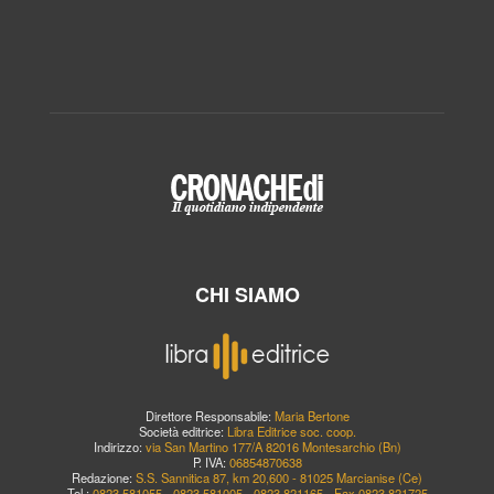
CHI SIAMO
Direttore Responsabile:
Maria Bertone
Società editrice:
Libra Editrice soc. coop.
Indirizzo:
via San Martino 177/A 82016 Montesarchio (Bn)
P. IVA:
06854870638
Redazione:
S.S. Sannitica 87, km 20,600 - 81025 Marcianise (Ce)
Tel.:
0823.581055 - 0823.581005 - 0823.821165 - Fax 0823.821725