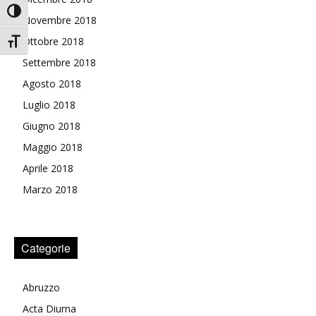
Attiva/disattiva alto contrasto
Novembre 2018
Ottobre 2018
Attiva/disattiva dimensione testo
Settembre 2018
Agosto 2018
Luglio 2018
Giugno 2018
Maggio 2018
Aprile 2018
Marzo 2018
Categorie
Abruzzo
Acta Diurna