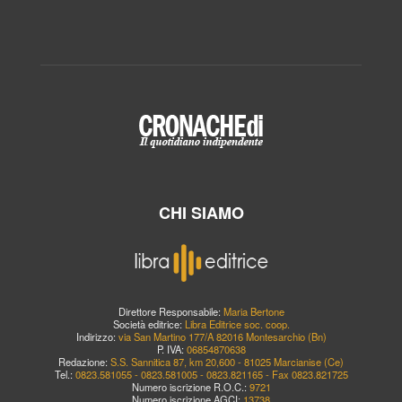
CHI SIAMO
Direttore Responsabile:
Maria Bertone
Società editrice:
Libra Editrice soc. coop.
Indirizzo:
via San Martino 177/A 82016 Montesarchio (Bn)
P. IVA:
06854870638
Redazione:
S.S. Sannitica 87, km 20,600 - 81025 Marcianise (Ce)
Tel.:
0823.581055 - 0823.581005 - 0823.821165 - Fax 0823.821725
Numero iscrizione R.O.C.:
9721
Numero iscrizione AGCI:
13738