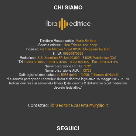
CHI SIAMO
Direttore Responsabile:
Maria Bertone
Società editrice:
Libra Editrice soc. coop.
Indirizzo:
via San Martino 177/A 82016 Montesarchio (Bn)
P. IVA:
06854870638
Redazione:
S.S. Sannitica 87, km 20,600 - 81025 Marcianise (Ce)
Tel.:
0823.581055 - 0823.581005 - 0823.821165 - Fax 0823.821725
Numero iscrizione R.O.C.:
9721
Numero iscrizione AGCI:
13738
Dati registrazione testata:
n. 5086 del 9/11/1999, Tribunale di Napoli
“La società percepisce i contributi di cui al decreto legislativo 15 maggio 2017, n. 70.
Indicazione resa ai sensi della lettera f) del comma 2 dell’articolo 5 del medesimo
decreto legislativo.”
Contattaci:
libraeditrice.caserta@virgilio.it
SEGUICI